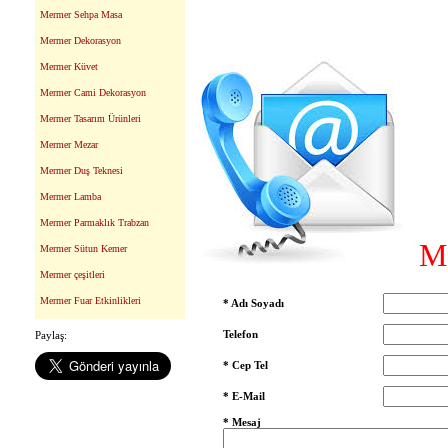
Mermer Sehpa Masa
Mermer Dekorasyon
Mermer Küvet
Mermer Cami Dekorasyon
Mermer Tasarım Ürünleri
Mermer Mezar
Mermer Duş Teknesi
Mermer Lamba
Mermer Parmaklık Trabzan
M
Mermer Sütun Kemer
Mermer çeşitleri
Mermer Fuar Etkinlikleri
* Adı Soyadı
Telefon
Paylaş:
* Cep Tel
* E-Mail
* Mesaj