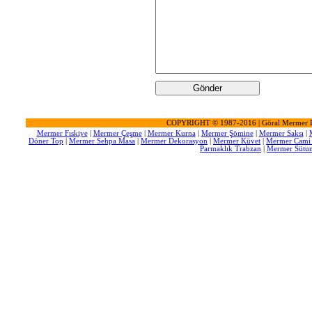
COPYRIGHT © 1987-2016 | Göral Mermer D
Mermer Fıskiye
|
Mermer Çeşme
|
Mermer Kurna
|
Mermer Şömine
|
Mermer Saksı
|
Döner Top
|
Mermer Sehpa Masa
|
Mermer Dekorasyon
|
Mermer Küvet
|
Mermer Cami
Parmaklık Trabzan
|
Mermer Sütu