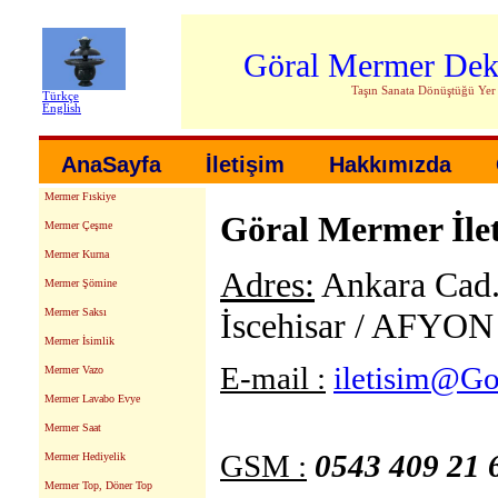
Göral Mermer Dek
Taşın Sanata Dönüştüğü Yer
Türkçe
English
AnaSayfa
İletişim
Hakkımızda
Mermer Fıskiye
Göral Mermer İlet
Mermer Çeşme
Mermer Kurna
Adres:
Ankara Cad.
Mermer Şömine
İscehisar / AFYON
Mermer Saksı
Mermer İsimlik
E-mail :
iletisim@Go
Mermer Vazo
Mermer Lavabo Evye
Mermer Saat
GSM :
0543 409 21 
Mermer Hediyelik
Mermer Top, Döner Top