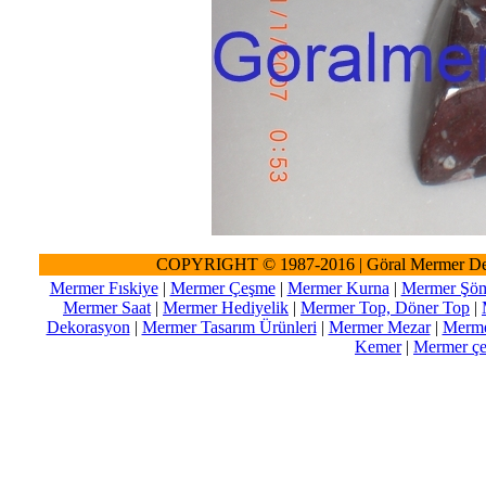
COPYRIGHT © 1987-2016 | Göral Mermer De
Mermer Fıskiye
|
Mermer Çeşme
|
Mermer Kurna
|
Mermer Şöm
Mermer Saat
|
Mermer Hediyelik
|
Mermer Top, Döner Top
|
Dekorasyon
|
Mermer Tasarım Ürünleri
|
Mermer Mezar
|
Merme
Kemer
|
Mermer çeş