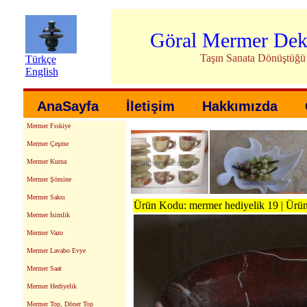
Göral Mermer Dek
Taşın Sanata Dönüştüğü
Türkçe
English
AnaSayfa
İletişim
Hakkımızda
Mermer Fıskiye
Mermer Çeşme
Mermer Kurna
Mermer Şömine
Mermer Saksı
Ürün Kodu: mermer hediyelik 19 | Ürü
Mermer İsimlik
Mermer Vazo
Mermer Lavabo Evye
Mermer Saat
Mermer Hediyelik
Mermer Top, Döner Top