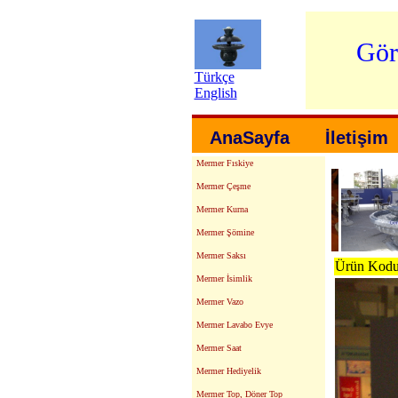
Gör
Türkçe
English
AnaSayfa
İletişim
Mermer Fıskiye
Mermer Çeşme
Mermer Kurna
Mermer Şömine
Mermer Saksı
Ürün Kodu:
Mermer İsimlik
Mermer Vazo
Mermer Lavabo Evye
Mermer Saat
Mermer Hediyelik
Mermer Top, Döner Top