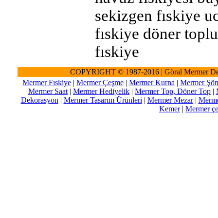
sekizgen fıskiye u
fıskiye döner topl
fıskiye
COPYRIGHT © 1987-2016 | Göral Mermer De
Mermer Fıskiye
|
Mermer Çeşme
|
Mermer Kurna
|
Mermer Şöm
Mermer Saat
|
Mermer Hediyelik
|
Mermer Top, Döner Top
|
Dekorasyon
|
Mermer Tasarım Ürünleri
|
Mermer Mezar
|
Merme
Kemer
|
Mermer çeş