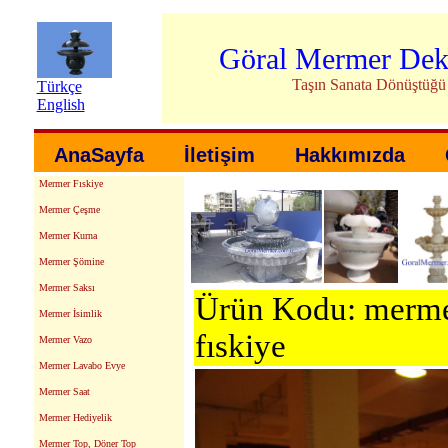
Göral Mermer Dek
Taşın Sanata Dönüştüğü
Türkçe
English
AnaSayfa
İletişim
Hakkımızda
Mermer Fıskiye
Mermer Çeşme
Mermer Kurna
Mermer Şömine
Mermer Saksı
Ürün Kodu: mermer
Mermer İsimlik
fıskiye
Mermer Vazo
Mermer Lavabo Evye
Mermer Saat
Mermer Hediyelik
Mermer Top, Döner Top