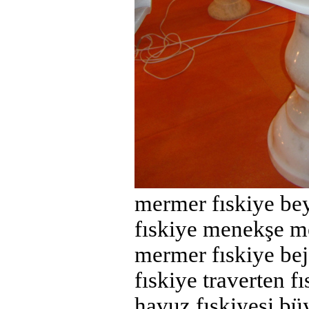
mermer fıskiye be
fıskiye menekşe me
mermer fıskiye bej
fıskiye traverten f
havuz fıskiyesi bü