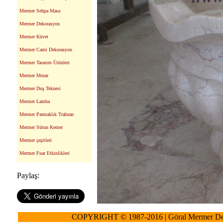
Mermer Sehpa Masa
Mermer Dekorasyon
Mermer Küvet
Mermer Cami Dekorasyon
Mermer Tasarım Ürünleri
Mermer Mezar
Mermer Duş Teknesi
Mermer Lamba
Mermer Parmaklık Trabzan
Mermer Sütun Kemer
Mermer çeşitleri
Mermer Fuar Etkinlikleri
Paylaş:
COPYRIGHT © 1987-2016 | Göral Mermer De