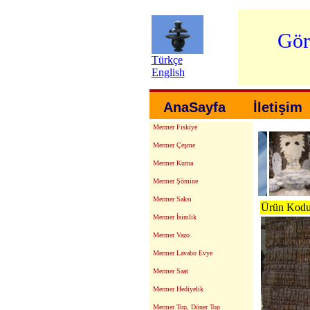
Gör
Türkçe
English
AnaSayfa
İletişim
Mermer Fıskiye
Mermer Çeşme
Mermer Kurna
Mermer Şömine
Mermer Saksı
Ürün Kodu:
Mermer İsimlik
Mermer Vazo
Mermer Lavabo Evye
Mermer Saat
Mermer Hediyelik
Mermer Top, Döner Top