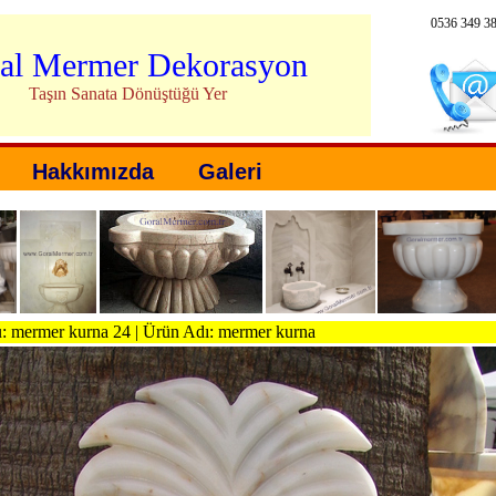
0536 349 3
al Mermer Dekorasyon
Taşın Sanata Dönüştüğü Yer
Hakkımızda
Galeri
 mermer kurna 24 | Ürün Adı: mermer kurna