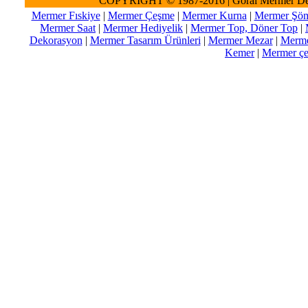
COPYRIGHT © 1987-2016 | Göral Mermer De
Mermer Fıskiye
|
Mermer Çeşme
|
Mermer Kurna
|
Mermer Şöm
Mermer Saat
|
Mermer Hediyelik
|
Mermer Top, Döner Top
|
Dekorasyon
|
Mermer Tasarım Ürünleri
|
Mermer Mezar
|
Merme
Kemer
|
Mermer çeş