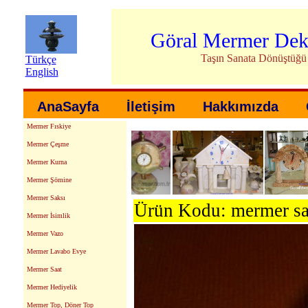
Göral Mermer Dek
Taşın Sanata Dönüştüğü
Türkçe
English
AnaSayfa
İletişim
Hakkımızda
Mermer Fıskiye
Mermer Çeşme
Mermer Kurna
Mermer Şömine
Mermer Saksı
Ürün Kodu: mermer saa
Mermer İsimlik
Mermer Vazo
Mermer Lavabo Evye
Mermer Saat
Mermer Hediyelik
Mermer Top, Döner Top