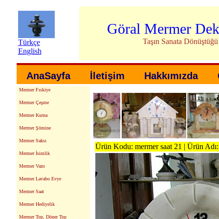
Göral Mermer Dek
Taşın Sanata Dönüştüğü
Türkçe
English
AnaSayfa
İletişim
Hakkımızda
Mermer Fıskiye
Mermer Çeşme
Mermer Kurna
Mermer Şömine
Mermer Saksı
Ürün Kodu: mermer saat 21 | Ürün Adı: 
Mermer İsimlik
Mermer Vazo
Mermer Lavabo Evye
Mermer Saat
Mermer Hediyelik
Mermer Top, Döner Top