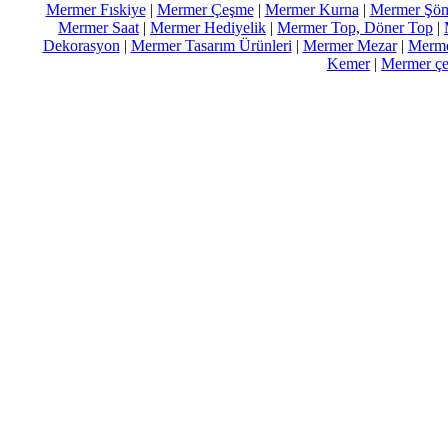
Mermer Fıskiye
|
Mermer Çeşme
|
Mermer Kurna
|
Mermer Şöm
Mermer Saat
|
Mermer Hediyelik
|
Mermer Top, Döner Top
|
Dekorasyon
|
Mermer Tasarım Ürünleri
|
Mermer Mezar
|
Merme
Kemer
|
Mermer çeş