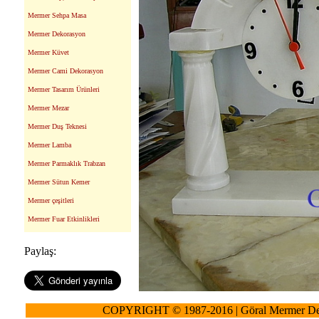
Mermer Sehpa Masa
Mermer Dekorasyon
Mermer Küvet
Mermer Cami Dekorasyon
Mermer Tasarım Ürünleri
Mermer Mezar
Mermer Duş Teknesi
Mermer Lamba
Mermer Parmaklık Trabzan
Mermer Sütun Kemer
Mermer çeşitleri
Mermer Fuar Etkinlikleri
Paylaş:
COPYRIGHT © 1987-2016 | Göral Mermer De