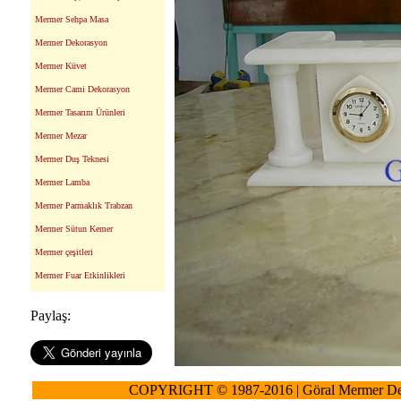
Mermer Sehpa Masa
Mermer Dekorasyon
Mermer Küvet
Mermer Cami Dekorasyon
Mermer Tasarım Ürünleri
Mermer Mezar
Mermer Duş Teknesi
Mermer Lamba
Mermer Parmaklık Trabzan
Mermer Sütun Kemer
Mermer çeşitleri
Mermer Fuar Etkinlikleri
Paylaş:
COPYRIGHT © 1987-2016 | Göral Mermer De