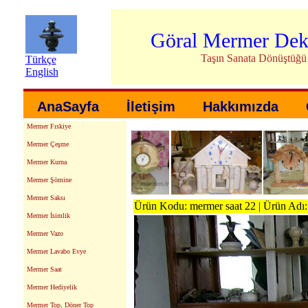
Göral Mermer Dek
Taşın Sanata Dönüştüğü
Türkçe
English
AnaSayfa
İletişim
Hakkımızda
Mermer Fıskiye
Mermer Çeşme
Mermer Kurna
Mermer Şömine
Mermer Saksı
Ürün Kodu: mermer saat 22 | Ürün Adı:
Mermer İsimlik
Mermer Vazo
Mermer Lavabo Evye
Mermer Saat
Mermer Hediyelik
Mermer Top, Döner Top