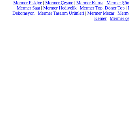
Mermer Fıskiye
|
Mermer Çeşme
|
Mermer Kurna
|
Mermer Şöm
Mermer Saat
|
Mermer Hediyelik
|
Mermer Top, Döner Top
|
Dekorasyon
|
Mermer Tasarım Ürünleri
|
Mermer Mezar
|
Merme
Kemer
|
Mermer çeş